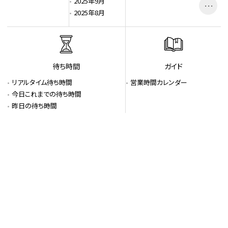
2025年9月
ショコラ伯爵の館
…
2025年8月
スカイカルーセル1F
スカイカルーセル2F
スカイカルーセル3F
白い観覧車
宇宙のファンタジア
待ち時間
ガイド
海のファンタジア
リアルタイム待ち時間
営業時間カレンダー
アスレチックSKYフロア
今日これまでの待ち時間
カロヨンファンタジア
昨日の待ち時間
アートファンタジア
フラワーファンタジア
釣りアドべンチャー
ドムトールン