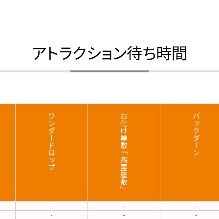
アトラクション待ち時間
ワンダードロップ
お化け屋敷「怨霊座敷」
バックダーン
-
-
-
-
-
-