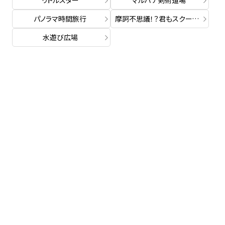
リトルスター
マルハナ剣術道場
パノラマ時間旅行
摩訶不思議！？君もスクープカメラマン
水遊び広場