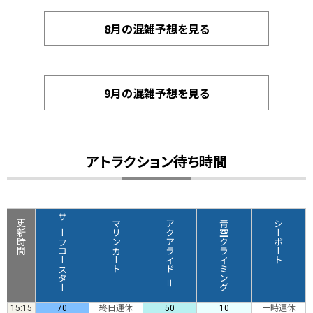
8月の混雑予想を見る
9月の混雑予想を見る
アトラクション待ち時間
更新時間
サーフコースター
マリンカート
アクアライドⅡ
青空クライミング
シーボート
15:15
70
終日運休
50
10
一時運休