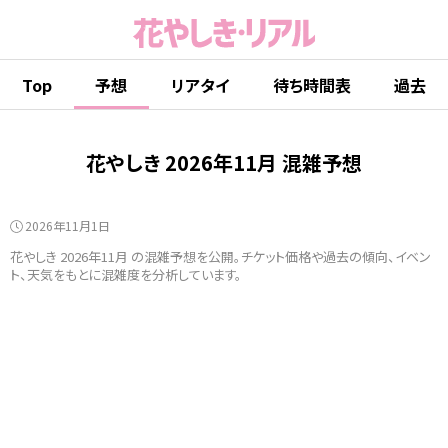
Top
予想
リアタイ
待ち時間表
過去
花やしき 2026年11月 混雑予想
2026年11月1日
花やしき 2026年11月 の混雑予想を公開。チケット価格や過去の傾向、イベン
ト、天気をもとに混雑度を分析しています。