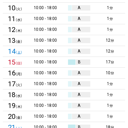
10
10:00 - 18:00
A
1
分
（火）
11
10:00 - 18:00
A
1
分
（水）
12
10:00 - 18:00
A
1
分
（木）
13
10:00 - 18:00
A
12
分
（金）
14
10:00 - 18:00
A
12
分
（土）
15
10:00 - 18:00
B
17
分
（日）
16
10:00 - 18:00
A
10
分
（月）
17
10:00 - 18:00
A
1
分
（火）
18
10:00 - 18:00
A
1
分
（水）
19
10:00 - 18:00
A
1
分
（木）
20
10:00 - 18:00
A
1
分
（金）
21
10:00 - 18:00
B
18
分