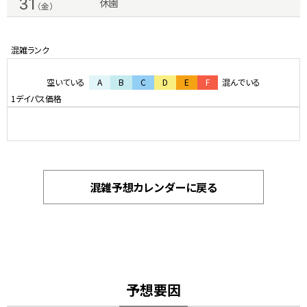
31
休園
（金）
空いている
A
B
C
D
E
F
混んでいる
混雑予想カレンダーに戻る
予想要因