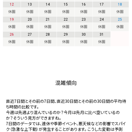
12
13
14
15
16
17
18
休園
休園
休園
休園
休園
休園
休園
19
20
21
22
23
24
25
休園
休園
休園
休園
休園
休園
休園
26
27
28
29
30
31
休園
休園
休園
休園
休園
休園
混雑傾向
直近7日間とその前の7日間、直近30日間とその前の30日間の平均待
ち時間の比較です。
今週は先週より混んでいるのか？今月は先月に比べ空いているの
か？そういう見方ができますね。
7日間のデータでは、連休や季節イベント、悪天候などの影響でスパイ
ク（急激な上下動）が発生することがあります。 こうした変動は予測