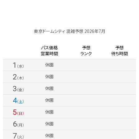
東京ドームシティ 混雑予想 2026年7月
パス価格
予想
予想
営業時間
ランク
待ち時間
1
休園
（水）
2
休園
（木）
3
休園
（金）
4
休園
（土）
5
休園
（日）
6
休園
（月）
7
休園
（火）