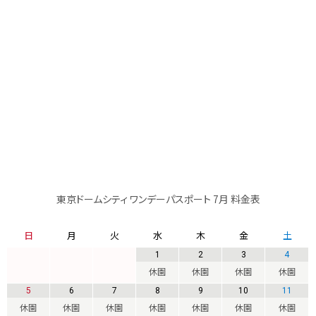
東京ドームシティ ワンデーパスポート 7月 料金表
日
月
火
水
木
金
土
1
2
3
4
休園
休園
休園
休園
5
6
7
8
9
10
11
休園
休園
休園
休園
休園
休園
休園