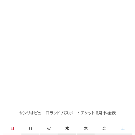
サンリオピューロランド パスポートチケット 6月 料金表
日
月
火
水
木
金
土