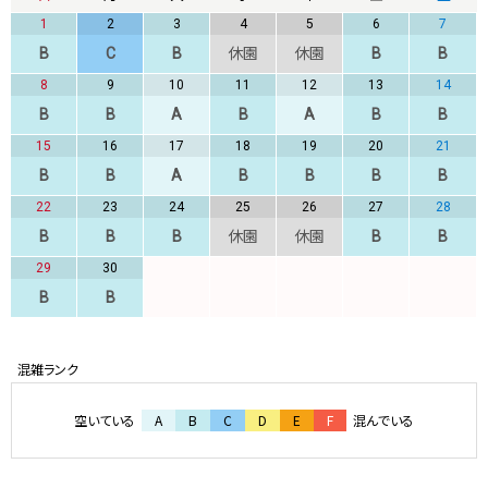
1
2
3
4
5
6
7
B
C
B
休園
休園
B
B
8
9
10
11
12
13
14
B
B
A
B
A
B
B
15
16
17
18
19
20
21
B
B
A
B
B
B
B
22
23
24
25
26
27
28
B
B
B
休園
休園
B
B
29
30
B
B
空いている
A
B
C
D
E
F
混んでいる