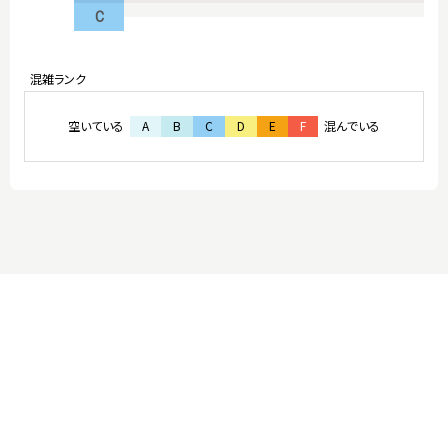
C
空いている
A
B
C
D
E
F
混んでいる