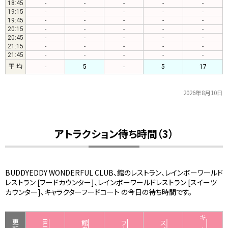
18:45
-
-
-
-
-
19:15
-
-
-
-
-
19:45
-
-
-
-
-
20:15
-
-
-
-
-
20:45
-
-
-
-
-
21:15
-
-
-
-
-
21:45
-
-
-
-
-
平 均
-
5
-
5
17
2026年8月10日
アトラクション待ち時間（3）
BUDDYEDDY WONDERFUL CLUB、館のレストラン、レインボーワールド
レストラン [フードカウンター]、レインボーワールドレストラン [スイーツ
カウンター]、キャラクターフードコート の今日の待ち時間です。