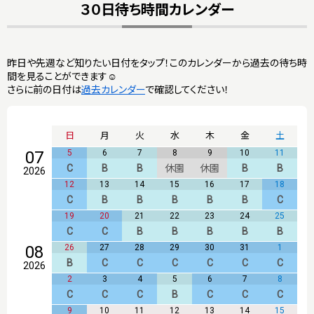
３０日待ち時間カレンダー
昨日や先週など知りたい日付をタップ！このカレンダーから過去の待ち時
間を見ることができます☺
さらに前の日付は
過去カレンダー
で確認してください！
日
月
火
水
木
金
土
07
5
6
7
8
9
10
11
C
B
B
休園
休園
B
B
2026
12
13
14
15
16
17
18
C
B
B
B
B
B
C
19
20
21
22
23
24
25
C
C
B
B
B
B
B
08
26
27
28
29
30
31
1
B
C
C
C
C
C
C
2026
2
3
4
5
6
7
8
C
C
C
B
C
C
C
9
10
11
12
13
14
15