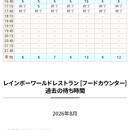
16:45
5
5
5
5
15
5
5
17:15
終了
5
終了
終了
終了
終了
終了
17:45
終了
終了
終了
終了
終了
終了
終了
18:15
-
-
-
-
-
-
-
18:45
-
-
-
-
-
-
-
19:15
-
-
-
-
-
-
-
19:45
-
-
-
-
-
-
-
20:15
-
-
-
-
-
-
-
20:45
-
-
-
-
-
-
-
21:15
-
-
-
-
-
-
-
21:45
-
-
-
-
-
-
-
平 均
8
8
7
9
13
9
12
レインボーワールドレストラン [フードカウンター]
過去の待ち時間
2026年8月