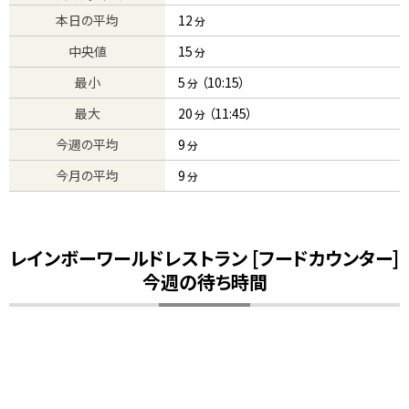
本日の平均
12
分
中央値
15
分
最小
5
（10:15）
分
最大
20
（11:45）
分
今週の平均
9
分
今月の平均
9
分
レインボーワールドレストラン [フードカウンター]
今週の待ち時間