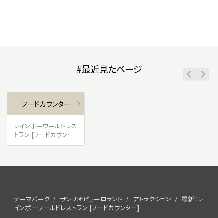
#最近見たページ
フードカウンター
レインボーワールドレス
トラン [フードカウンタ
ー] 待ち時間データ公
開！平均待ち時間は？
テーマパーク
サンリオピューロランド
アトラクション
最新！レ
インボーワールドレストラン [フードカウンター]