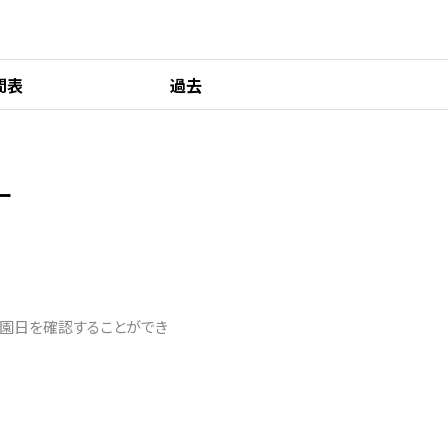
間表
過去
ー
休園日を確認することができ