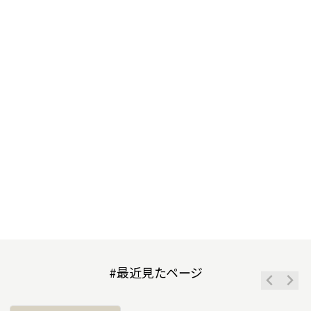
ミラクルわんルーム
わんわんコースターわんデット
ルーピングスターシップ
ゴーカート ハイウェイ
ゴーカート サーキット
ゴーゴートロッコ
ハシビロGO
クレージーヒュー
クレージーストン
バンジージャンプ
ミルキーウェイ
スイーツカップ
ちびっこ消防隊 けしっぴー
Sky-Go-LAND
ぶんぶんスイング
フロッグホッパー
ぐるぐるドライブ
#最近見たページ
メリーゴーランドドッグ
ゴンドラ スカイシャトル