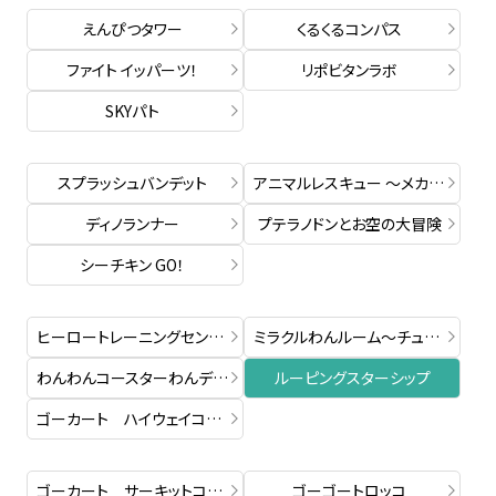
えんぴつタワー
くるくるコンパス
ファイト イッパーツ！
リポビタンラボ
SKYパト
スプラッシュバンデット
アニマルレスキュー ～メカンチュラの襲来～
ディノランナー
プテラノドンとお空の大冒険
シーチキン GO！
ヒーロートレーニングセンター ”ミッション8”
ミラクルわんルーム～チュロス島の大冒険～
わんわんコースターわんデット
ルーピングスターシップ
ゴーカート ハイウェイコース
ゴーカート サーキットコース
ゴーゴートロッコ